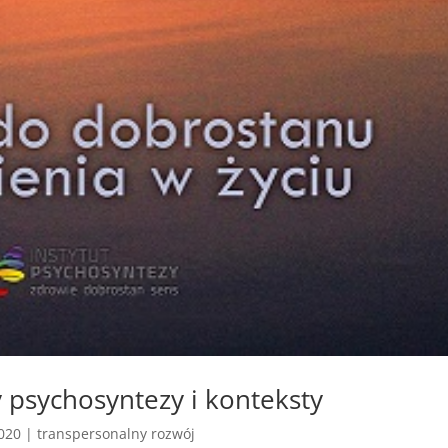
 psychosyntezy i konteksty
2020
|
transpersonalny rozwój