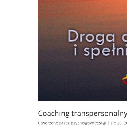
Coaching transpersonalny
utworzone przez
psycho@synteza@
|
sie 20, 