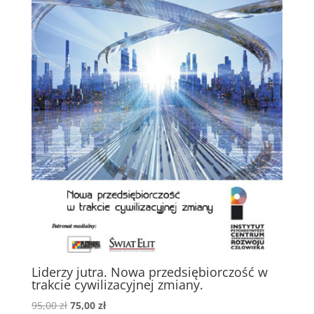
Liderzy jutra. Nowa przedsiębiorczość w
trakcie cywilizacyjnej zmiany.
Pierwotna
Aktualna
95,00
zł
75,00
zł