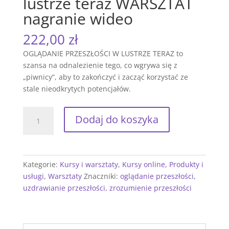
lustrze teraz WARSZTAT
nagranie wideo
222,00
zł
OGLĄDANIE PRZESZŁOŚCI W LUSTRZE TERAZ to
szansa na odnalezienie tego, co wgrywa się z
„piwnicy”, aby to zakończyć i zacząć korzystać ze
stale nieodkrytych potencjałów.
ilość
Dodaj do koszyka
Oglądanie
przeszłości
w
lustrze
Kategorie:
Kursy i warsztaty
,
Kursy online
,
Produkty i
teraz
usługi
,
Warsztaty
Znaczniki:
oglądanie przeszłości
,
WARSZTAT
uzdrawianie przeszłości
,
zrozumienie przeszłości
nagranie
wideo