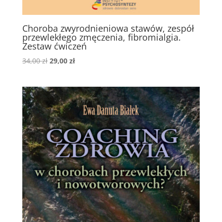
Choroba zwyrodnieniowa stawów, zespół
przewlekłego zmęczenia, fibromialgia.
Zestaw ćwiczeń
Pierwotna
Aktualna
34,00
zł
29,00
zł
cena
cena
wynosiła:
wynosi:
34,00 zł.
29,00 zł.