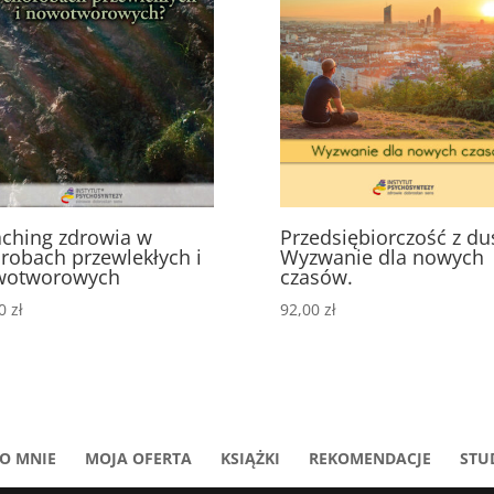
ching zdrowia w
Przedsiębiorczość z du
robach przewlekłych i
Wyzwanie dla nowych
wotworowych
czasów.
00
zł
92,00
zł
O MNIE
MOJA OFERTA
KSIĄŻKI
REKOMENDACJE
STU