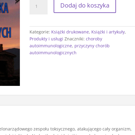
ilość
Dodaj do koszyka
Przyczynowa
zagadka
chorób
autoimmunologicznych
Kategorie:
Książki drukowane
,
Książki i artykuły
,
Produkty i usługi
Znaczniki:
choroby
autoimmunologiczne
,
przyczyny chorób
autoimmunologicznych
elonarządowego zespołu toksycznego, atakującego cały organizm,