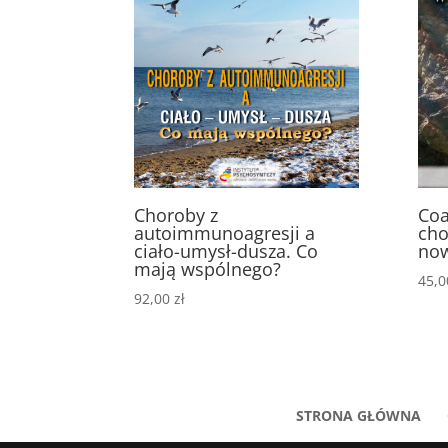
Choroby z
Coa
autoimmunoagresji a
cho
ciało-umysł-dusza. Co
no
mają wspólnego?
45,
92,00
zł
STRONA GŁÓWNA