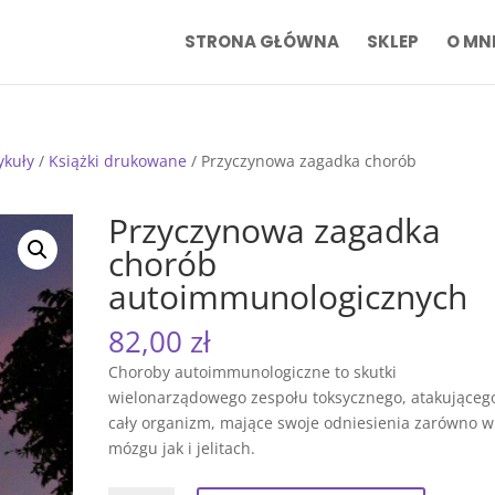
STRONA GŁÓWNA
SKLEP
O MN
tykuły
/
Książki drukowane
/ Przyczynowa zagadka chorób
Przyczynowa zagadka
chorób
autoimmunologicznych
82,00
zł
Choroby autoimmunologiczne to skutki
wielonarządowego zespołu toksycznego, atakująceg
cały organizm, mające swoje odniesienia zarówno w
mózgu jak i jelitach.