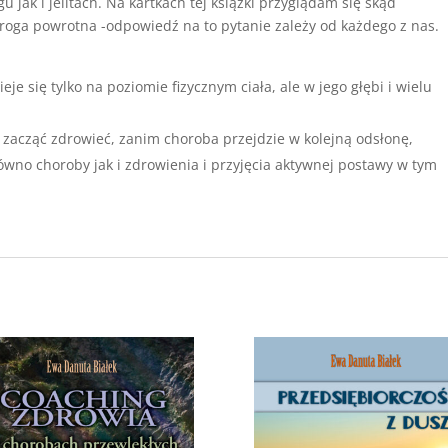
jak i jelitach. Na kartkach tej książki przyglądam się skąd
droga powrotna -odpowiedź na to pytanie zależy od każdego z nas.
je się tylko na poziomie fizycznym ciała, ale w jego głębi i wielu
y zacząć zdrowieć, zanim choroba przejdzie w kolejną odsłonę,
ówno choroby jak i zdrowienia i przyjęcia aktywnej postawy w tym