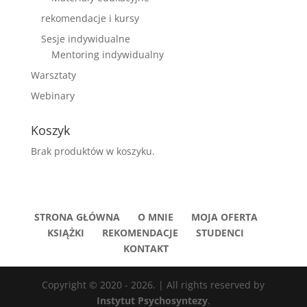
rekomendacje i kursy
Sesje indywidualne
Mentoring indywidualny
Warsztaty
Webinary
Koszyk
Brak produktów w koszyku.
STRONA GŁÓWNA
O MNIE
MOJA OFERTA
KSIĄŻKI
REKOMENDACJE
STUDENCI
KONTAKT
Copyright © 2020 - 2026. | All rights reserved by
Instytut Psychosyntezy
.