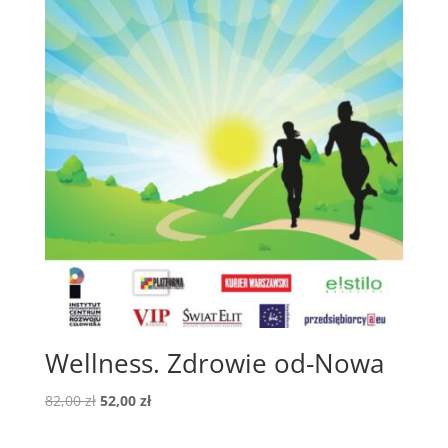
Wellness. Zdrowie od-Nowa
Pierwotna
Aktualna
82,00
zł
52,00
zł
cena
cena
wynosiła:
wynosi: