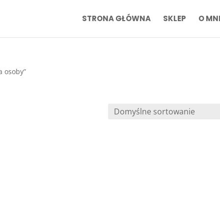
STRONA GŁÓWNA
SKLEP
O MN
a osoby”