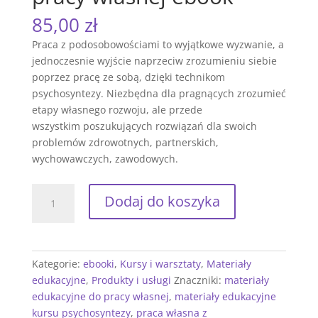
85,00
zł
Praca z podosobowościami to wyjątkowe wyzwanie, a
jednoczesnie wyjście naprzeciw zrozumieniu siebie
poprzez pracę ze sobą, dzięki technikom
psychosyntezy. Niezbędna dla pragnących zrozumieć
etapy własnego rozwoju, ale przede
wszystkim poszukujących rozwiązań dla swoich
problemów zdrowotnych, partnerskich,
wychowawczych, zawodowych.
ilość
Dodaj do koszyka
PODOSOBOWOŚCI.
Materiały
edukacyjne
do
Kategorie:
ebooki
,
Kursy i warsztaty
,
Materiały
pracy
edukacyjne
,
Produkty i usługi
Znaczniki:
materiały
własnej
edukacyjne do pracy własnej
,
materiały edukacyjne
ebook
kursu psychosyntezy
,
praca własna z