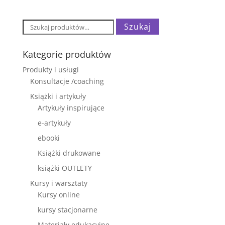
wynosiła:
wynosi:
95,00 zł.
75,00 zł.
Szukaj:
Szukaj
Kategorie produktów
Produkty i usługi
Konsultacje /coaching
Książki i artykuły
Artykuły inspirujące
e-artykuły
ebooki
Książki drukowane
książki OUTLETY
Kursy i warsztaty
Kursy online
kursy stacjonarne
Materiały edukacyjne