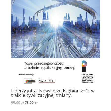
Liderzy jutra. Nowa przedsiębiorczość w
trakcie cywilizacyjnej zmiany.
Pierwotna
Aktualna
95,00
zł
75,00
zł
cena
cena