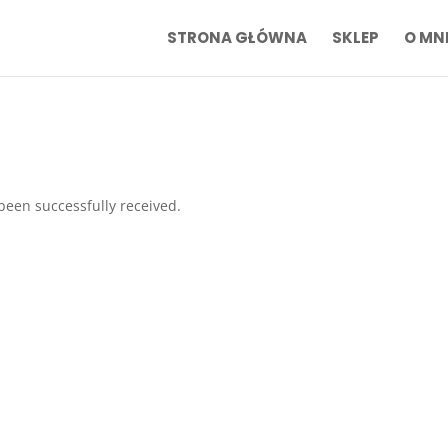
STRONA GŁÓWNA
SKLEP
O MN
been successfully received.