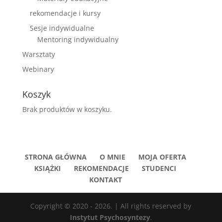
rekomendacje i kursy
Sesje indywidualne
Mentoring indywidualny
Warsztaty
Webinary
Koszyk
Brak produktów w koszyku.
STRONA GŁÓWNA
O MNIE
MOJA OFERTA
KSIĄŻKI
REKOMENDACJE
STUDENCI
KONTAKT
Copyright © 2020 - 2026. | All rights reserved by
Instytut Psychosyntezy
.