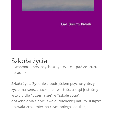
Szkoła życia
utworzone przez
psycho@synteza@
|
paź 28, 2020
|
poradnik
Szkoła życia Zgodnie z podejściem psychosyntezy
życie ma sens, znaczenie i wartość, a stąd jesteśmy
w życiu dla “uczenia się” w “szkole życia”,
doskonalenia siebie, swojej duchowej natury. Książka
pozwala zrozumieć na czym polega „edukacja...