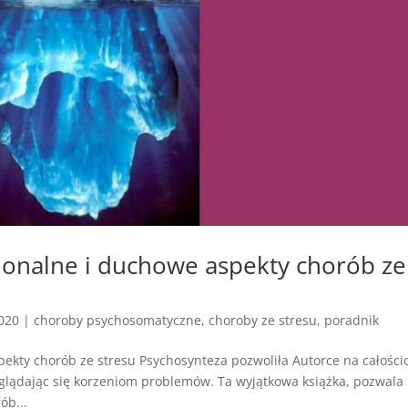
onalne i duchowe aspekty chorób ze
2020
|
choroby psychosomatyczne
,
choroby ze stresu
,
poradnik
ekty chorób ze stresu Psychosynteza pozwoliła Autorce na całośc
yglądając się korzeniom problemów. Ta wyjątkowa książka, pozwala
ób...