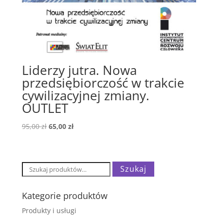
Liderzy jutra. Nowa
przedsiębiorczość w trakcie
cywilizacyjnej zmiany.
OUTLET
Pierwotna
Aktualna
95,00
zł
65,00
zł
cena
cena
wynosiła:
wynosi:
95,00 zł.
65,00 zł.
Szukaj:
Szukaj
Kategorie produktów
Produkty i usługi