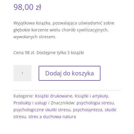
98,00
zł
Wyjątkowa książka, pozwalająca uświadomić sobie
głębokie korzenie wielu chorób cywilizacyjnych,
wywołanych stresem.
Cena 98 zł. Dostępne tylko 3 książki
ilość
Dodaj do koszyka
Psychosomatyczne,
emocjonalne
i
duchowe
Kategorie:
Książki drukowane
,
Książki i artykuły
,
aspekty
Produkty i usługi
Znaczników:
psychologia stresu
,
chorób
psychologiczne skutki stresu
,
psychosynteza
,
skutki
ze
stresu
,
stres a duchowa natura
stresu