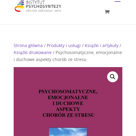
Strona główna
/
Produkty i usługi
/
Książki i artykuły
/
Książki drukowane
/ Psychosomatyczne, emocjonalne
i duchowe aspekty chorób ze stresu