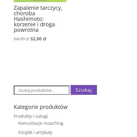
Zapalenie tarczycy,
choroba
Hashimoto:
korzenie i droga
powrotna
Pierwotna
Aktualna
64,00
zł
52,00
zł
cena
cena
wynosiła:
wynosi:
64,00 zł.
52,00 zł.
Szukaj:
Szukaj
Kategorie produktów
Produkty i usługi
Konsultacje /coaching
Książki i artykuły