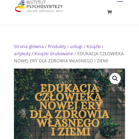
Strona główna
/
Produkty i usługi
/
Książki i
artykuły
/
Książki drukowane
/ EDUKACJA CZŁOWIEKA
NOWEJ ERY DLA ZDROWIA WŁASNEGO I ZIEMI