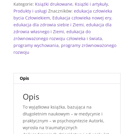
ERY
Kategorie:
Książki drukowane
,
Książki i artykuły
,
DLA
Produkty i usługi
Znaczników:
edukacja człowieka
ZDROWIA
bycia Człowiekiem
,
Edukacja człowieka nowej ery
,
WŁASNEGO
edukacja dla zdrowia siebie i Ziemi
,
edukacja dla
I
zdrowia własnego i Ziemi
,
edukacja do
ZIEMI
zrównoważonego rozwoju człowieka i świata
,
programy wychowania
,
programy zrównoważonego
rozwoju
Opis
Opis
To wyjątkowa książka, bazująca na
długoletnim naukowym – w medycynie i
praktycznym – w psychosyntezie Autorki,
wyrosła na traumatycznych