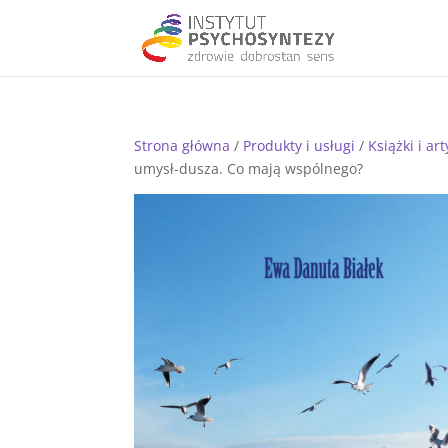
Strona główna
/
Produkty i usługi
/
Książki i ar
umysł-dusza. Co mają wspólnego?