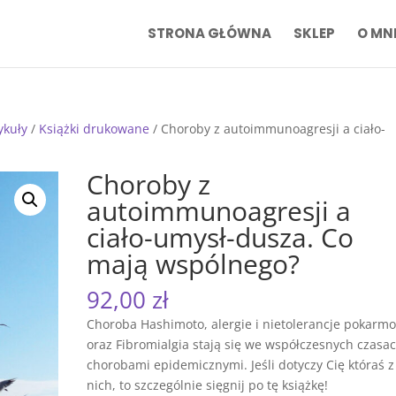
STRONA GŁÓWNA
SKLEP
O MN
tykuły
/
Książki drukowane
/ Choroby z autoimmunoagresji a ciało-
Choroby z
autoimmunoagresji a
ciało-umysł-dusza. Co
mają wspólnego?
92,00
zł
Choroba Hashimoto, alergie i nietolerancje pokarm
oraz Fibromialgia stają się we współczesnych czasa
chorobami epidemicznymi. Jeśli dotyczy Cię któraś z
nich, to szczególnie sięgnij po tę książkę!