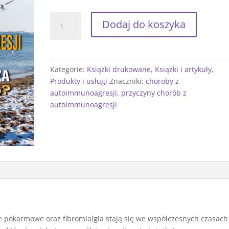
ilość
Dodaj do koszyka
Choroby
z
autoimmunoagresji
a
Kategorie:
Książki drukowane
,
Książki i artykuły
,
ciało-
Produkty i usługi
Znaczniki:
choroby z
umysł-
autoimmunoagresji
,
przyczyny chorób z
dusza.
autoimmunoagresji
Co
mają
wspólnego?
je pokarmowe oraz fibromialgia stają się we współczesnych czasach