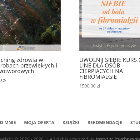
ching zdrowia w
UWOLNIJ SIEBIE KURS 
robach przewlekłych i
LINE DLA OSÓB
wotworowych
CIERPIĄCYCH NA
FIBROMIALGIĘ
00
zł
1500,00
zł
O MNIE
MOJA OFERTA
KSIĄŻKI
REKOMENDACJE
STU
yright © 2020 - 2026. | All rights reserved by
Instytut Psychosynt