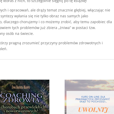
 któraś z nich, to szczególnie sięgnij po tę książkę!
ych i opracowań, ale drąży temat znacznie głębiej, włączając nie
ej syntezy wyłania się nie tylko obraz nas samych jako
o, dlaczego chorujemy i co możemy zrobić, aby temu zapobiec dla
 bowiem tych problemów już zbiera „żniwa” w postaci tzw.
ony osób na świecie.
 którzy pragną zrozumieć przyczyny problemów zdrowotnych i
oleń.