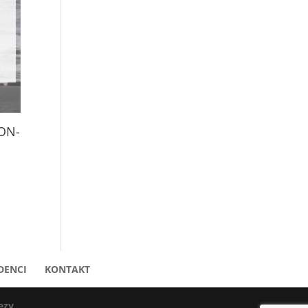
ON-
DENCI
KONTAKT
ezy
.