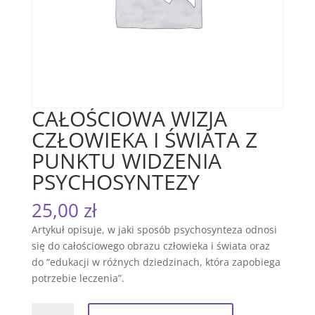
CAŁOŚCIOWA WIZJA
CZŁOWIEKA I ŚWIATA Z
PUNKTU WIDZENIA
PSYCHOSYNTEZY
25,00
zł
Artykuł
opisuje
,
w
jaki
sposó
b
psychosynteza
odnosi
się
do
całościowego
obraz
u
człowieka
i
świata
oraz
do
“edukacji
w
różnych
dziedzinach
,
która
zapobiega
potrzebie
leczenia”
.
ilość