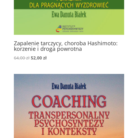
Zapalenie tarczycy, choroba Hashimoto:
korzenie i droga powrotna
Pierwotna
Aktualna
64,00
zł
52,00
zł
cena
cena
wynosiła:
wynosi:
64,00 zł.
52,00 zł.