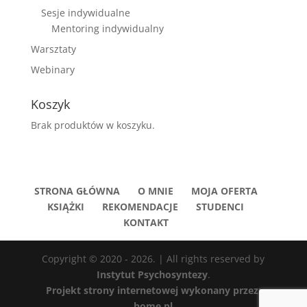
Sesje indywidualne
Mentoring indywidualny
Warsztaty
Webinary
Koszyk
Brak produktów w koszyku.
STRONA GŁÓWNA
O MNIE
MOJA OFERTA
KSIĄŻKI
REKOMENDACJE
STUDENCI
KONTAKT
Copyright © 2020 - 2026. | All rights reserved by
Instytut Psychosyntezy
.
Projekt strony internetowej wykonany przez:
home.pl