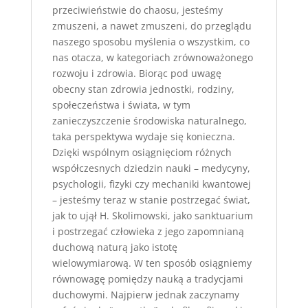
przeciwieństwie
do
chaos
u,
jesteśmy
zmuszeni
,
a
nawet
zmuszeni
,
do
przegląd
u
naszego
sposo
bu
myślenia
o
wszystkim
,
co
nas
otacza
,
w
kategoriach
zrównoważonego
rozwoj
u
i
zdrowia
.
Biorąc
pod
u
wagę
obecny
stan
zdrowia
jednostki
,
rodziny
,
społeczeństwa
i
świata
,
w
tym
zanieczyszczenie
środowiska
naturalnego
,
taka
perspektywa
wydaje
się
konieczna
.
Dzięki
wspólnym
osiągnięciom
różnych
współczesnych
dziedzin
nauki
–
medycyny
,
psychologii
,
fizyki
czy
mechaniki
kwantowej
–
jesteśmy
teraz
w
stanie
postrzegać
świat
,
jak
to
u
jął
H.
Skolimowski
,
jako
sanktuarium
i
postrzegać
człowieka
z
jego
zapomnianą
duchową
naturą
jako
istotę
wielowymiarową
.
W
ten
sposó
b
osiągniemy
równowagę
pomiędzy
nauką
a
tradycjami
duchowymi
.
Najpierw
jednak
zaczynamy