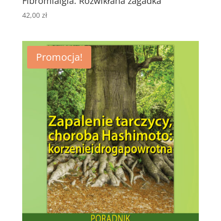
Fibromialgia. Rozwikłana zagadka
42,00
zł
Promocja!