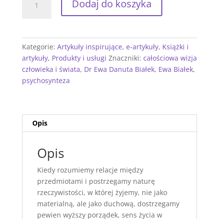
Dodaj do koszyka
CAŁOŚCIOWA
WIZJA
CZŁOWIEKA
I
Kategorie:
Artykuły inspirujące
,
e-artykuły
,
Książki i
ŚWIATA
artykuły
,
Produkty i usługi
Znaczniki:
całościowa wizja
Z
człowieka i świata
,
Dr Ewa Danuta Białek
,
Ewa Białek
,
PUNKTU
psychosynteza
WIDZENIA
PSYCHOSYNTEZY
Opis
Opis
Kiedy
rozumiemy
relacje
między
przedmiotami
i
postrzegamy
naturę
rzeczywistości
,
w
której
żyjemy
,
nie
jako
materialną
,
ale
jako
duchową
,
dostrzegamy
pewien
wyższy
porządek
,
sens
życia
w