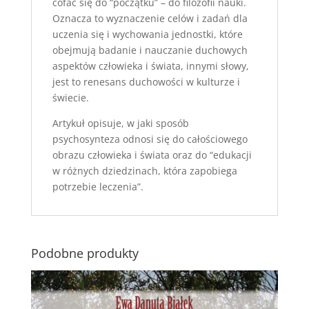
cofać
się
do
“początku”
–
do
filozofii
nauki
.
Oznacza
to
wyznaczenie
celów
i
zadań
dla
u
czenia
się
i
wychowania
jednostki
,
które
obejmują
b
adanie
i
nauczanie
duchowych
aspektów
człowieka
i
świata
,
innymi
słowy
,
jest
to
renesans
duchowości
w
kulturze
i
świecie
.
Artykuł
opisuje
,
w
jaki
sposó
b
psychosynteza
odnosi
się
do
całościowego
obraz
u
człowieka
i
świata
oraz
do
“edukacji
w
różnych
dziedzinach
,
która
zapobiega
potrzebie
leczenia”
.
Podobne produkty