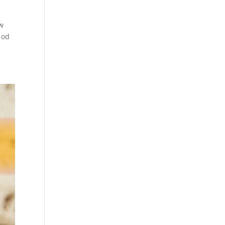
 w
 od