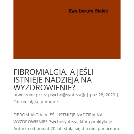
FIBROMIALGIA. A JEŚLI
ISTNIEJE NADZIEJA NA
WYZDROWIENIE?
utworzone przez
psycho@synteza@
|
paź 28, 2020
|
Fibromialgia
,
poradnik
FIBROMIALGIA. A JEŚLI ISTNIEJE NADZIEJA NA
WYZDROWIENIE? Psychosynteza, którą praktykuje
Autorka od ponad 20 lat, stała się dla niej panaceum