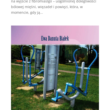
na wyjście z fibromiaslgii – uogólnionej dolegliwości
bólowej mięśni, więzadeł i powięzi, która, w
momencie, gdy ją...