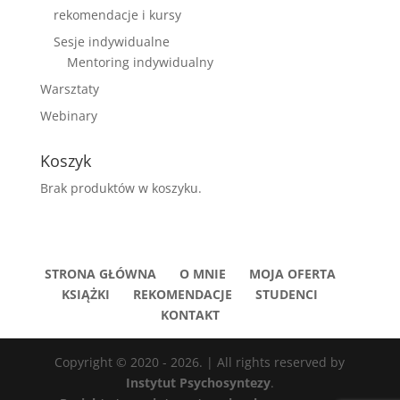
rekomendacje i kursy
Sesje indywidualne
Mentoring indywidualny
Warsztaty
Webinary
Koszyk
Brak produktów w koszyku.
STRONA GŁÓWNA
O MNIE
MOJA OFERTA
KSIĄŻKI
REKOMENDACJE
STUDENCI
KONTAKT
Copyright © 2020 - 2026. | All rights reserved by
Instytut Psychosyntezy
.