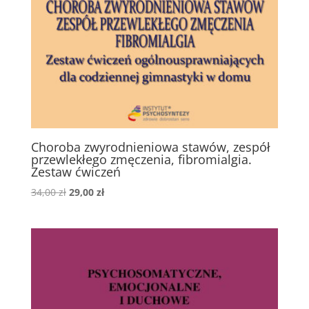
Choroba zwyrodnieniowa stawów, zespół
przewlekłego zmęczenia, fibromialgia.
Zestaw ćwiczeń
Pierwotna
Aktualna
34,00
zł
29,00
zł
cena
cena
wynosiła:
wynosi:
34,00 zł.
29,00 zł.