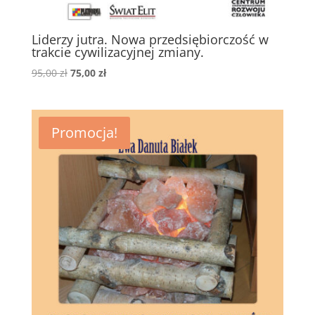
Liderzy jutra. Nowa przedsiębiorczość w
trakcie cywilizacyjnej zmiany.
Pierwotna
Aktualna
95,00
zł
75,00
zł
cena
cena
wynosiła:
wynosi:
95,00 zł.
75,00 zł.
Promocja!