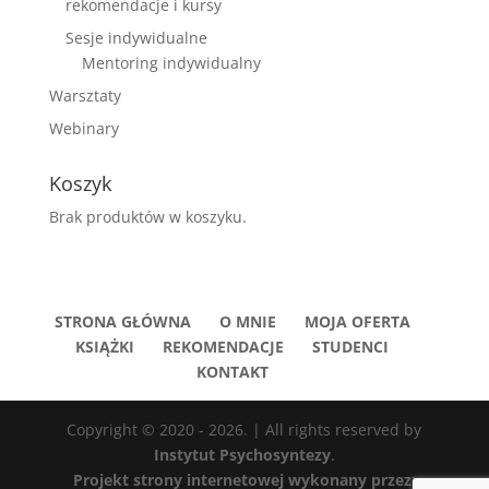
rekomendacje i kursy
Sesje indywidualne
Mentoring indywidualny
Warsztaty
Webinary
Koszyk
Brak produktów w koszyku.
STRONA GŁÓWNA
O MNIE
MOJA OFERTA
KSIĄŻKI
REKOMENDACJE
STUDENCI
KONTAKT
Copyright © 2020 - 2026. | All rights reserved by
Instytut Psychosyntezy
.
Projekt strony internetowej wykonany przez: