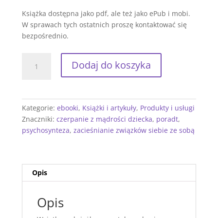
Książka dostępna jako pdf, ale też jako ePub i mobi.
W sprawach tych ostatnich proszę kontaktować się
bezpośrednio.
ilość
Dodaj do koszyka
Porady
małej
Ewuni
dużej
Kategorie:
ebooki
,
Książki i artykuły
,
Produkty i usługi
Ewie.
Znaczniki:
czerpanie z mądrości dziecka
,
poradt
,
ebook
psychosynteza
,
zacieśnianie związków siebie ze sobą
Opis
Opis