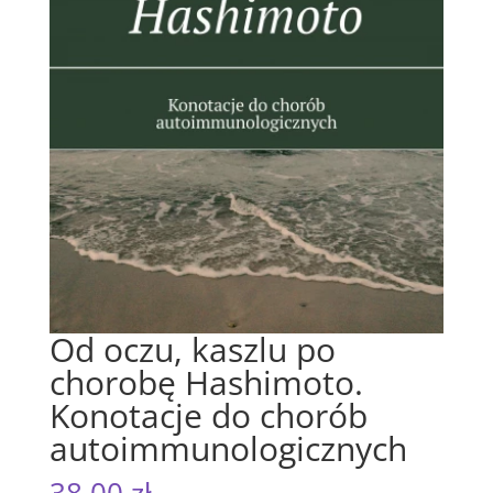
Od oczu, kaszlu po
chorobę Hashimoto.
Konotacje do chorób
autoimmunologicznych
38,00
zł