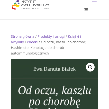
Strona główna
/
Produkty i usługi
/
Książki i
artykuły
/
ebooki
/ Od oczu, kaszlu po chorobę
Hashimoto. Konotacje do chorób
autoimmunologicznych