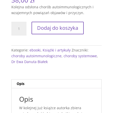
Kolejna odsłona chorób autoimmunologicznych i
wzajemnych powiązań objawów i przyczyn.
ilość
Dodaj do koszyka
Od
oczu,
kaszlu
po
Kategorie:
ebooki
,
Książki i artykuły
Znaczniki:
chorobę
choroby autoimmunologiczne
,
choroby systemowe
,
Hashimoto.
Dr Ewa Danuta Białek
Konotacje
do
chorób
autoimmunologicznych
Opis
Opis
W kolejnej już książce autorka zbiera